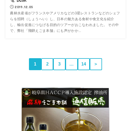
2019.12.05
農林水産省がフランスやアメリカなどの3星レストランなどのシェフ
らを招聘（しょうへい）し、日本の魅力ある食材や食文化を紹介
し、輸出促進につなげる目的のツアーがおこなわれました。 その中
で、弊社「飛騨えごま本舗」にも声がかか...
1
2
3
…
14
＞