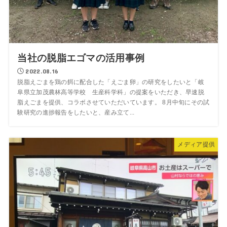
当社の脱脂エゴマの活用事例
2022.08.16
脱脂えごまを鶏の餌に配合した「えごま卵」の研究をしたいと「岐
阜県立加茂農林高等学校 生産科学科」の提案をいただき、早速脱
脂えごまを提供、コラボさせていただいています。 8月中旬にその試
験研究の進捗報告をしたいと、産み立て...
メディア提供