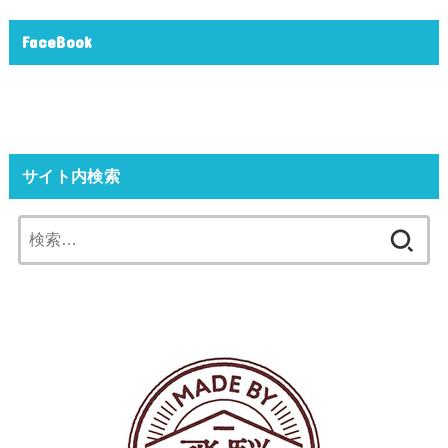
FaceBook
サイト内検索
検
索: