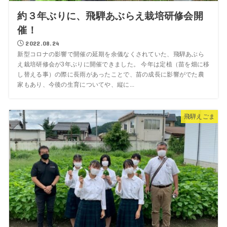
約３年ぶりに、飛騨あぶらえ栽培研修会開
催！
2022.08.24
新型コロナの影響で開催の延期を余儀なくされていた、飛騨あぶら
え栽培研修会が3年ぶりに開催できました。 今年は定植（苗を畑に移
し替える事）の際に長雨があったことで、苗の成長に影響がでた農
家もあり、今後の生育についてや、縦に...
飛騨えごま