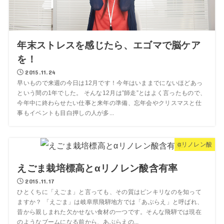
年末ストレスを感じたら、エゴマで脳ケア
を！
2015.11.24
早いもので来週の今日は12月です！今年はいままでにないほどあっ
という間の1年でした。 そんな12月は”師走”とはよく言ったもので、
今年中に終わらせたい仕事と来年の準備、忘年会やクリスマスと仕
事もイベントも目白押しの人が多...
αリノレン酸
えごま栽培標高とαリノレン酸含有率
2015.11.17
ひとくちに「えごま」と言っても、その質はピンキリなのを知って
ますか？ 「えごま」は岐阜県飛騨地方では「あぶらえ」と呼ばれ、
昔から親しまれた欠かせない食材の一つです。そんな飛騨では現在
のようなブームになる前から、あぶらえの...