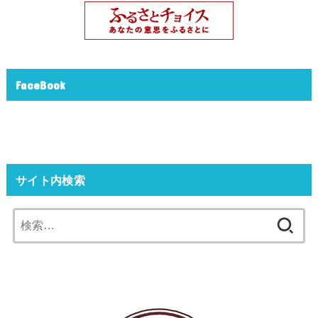
FaceBook
サイト内検索
検
索: