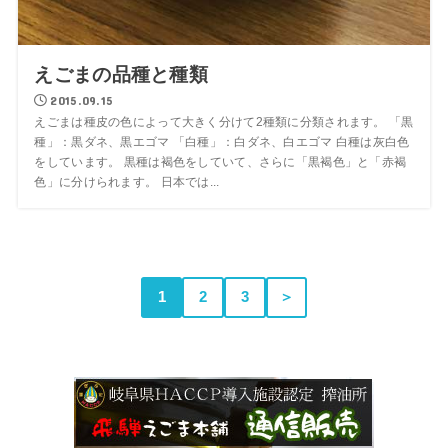
えごまの品種と種類
2015.09.15
えごまは種皮の色によって大きく分けて2種類に分類されます。 「黒
種」：黒ダネ、黒エゴマ 「白種」：白ダネ、白エゴマ 白種は灰白色
をしています。 黒種は褐色をしていて、さらに「黒褐色」と「赤褐
色」に分けられます。 日本では...
1
2
3
＞