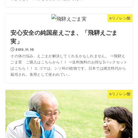
αリノレン酸
安心安全の純国産えごま、「飛騨えごま
実」
2015.11.10
その体の悩み、えごまが解決してくれるかもしれません。 ⇒飛騨え
ごま実 ご購入はこちらから！！ ⇒送料無料のお得な3パックセット
はこちら！！ エ ゴマは、シソ科の植物です。日本では縄文時代から
栽培され、食用として使われてい...
αリノレン酸