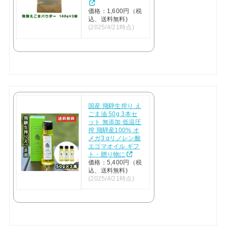
価格：1,600円（税
込、送料無料)
(2025/4/21時点)
国産 飛騨生搾り え
ごま油 50g 3本セ
ット 無添加 低温圧
搾 飛騨産100% オ
メガ3 αリノレン酸
エゴマオイル ギフ
ト・贈り物に
価格：5,400円（税
込、送料無料)
(2025/4/21時点)