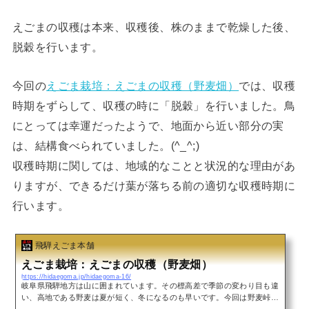
えごまの収穫は本来、収穫後、株のままで乾燥した後、
脱穀を行います。
今回の
えごま栽培：えごまの収穫（野麦畑）
では、収穫
時期をずらして、収穫の時に「脱穀」を行いました。鳥
にとっては幸運だったようで、地面から近い部分の実
は、結構食べられていました。(^_^;)
収穫時期に関しては、地域的なことと状況的な理由があ
りますが、できるだけ葉が落ちる前の適切な収穫時期に
行います。
飛騨えごま本舗
えごま栽培：えごまの収穫（野麦畑）
https://hidaegoma.jp/hidaegoma-16/
岐阜県飛騨地方は山に囲まれています。その標高差で季節の変わり目も違
い、高地である野麦は夏が短く、冬になるのも早いです。今回は野麦峠に