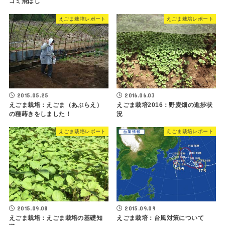
ゴミ飛ばし
えごま栽培レポート
えごま栽培レポート
2015.05.25
2016.06.03
えごま栽培：えごま（あぶらえ）
えごま栽培2016：野麦畑の進捗状
の種蒔きをしました！
況
えごま栽培レポート
えごま栽培レポート
2015.09.08
2015.09.09
えごま栽培：えごま栽培の基礎知
えごま栽培：台風対策について