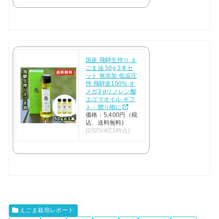
国産 飛騨生搾り え
ごま油 50g 3本セ
ット 無添加 低温圧
搾 飛騨産100% オ
メガ3 αリノレン酸
エゴマオイル ギフ
ト・贈り物に
価格：5,400円（税
込、送料無料)
(2025/4/21時点)
えごま栽培レポート