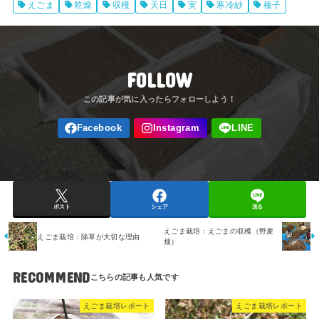
えごま
乾燥
収穫
天日
実
寒冷紗
種子
FOLLOW
ポスト
シェア
送る
えごま栽培：えごまの収穫（野麦
えごま栽培：除草が大切な理由
畑）
RECOMMEND
えごま栽培レポート
えごま栽培レポート