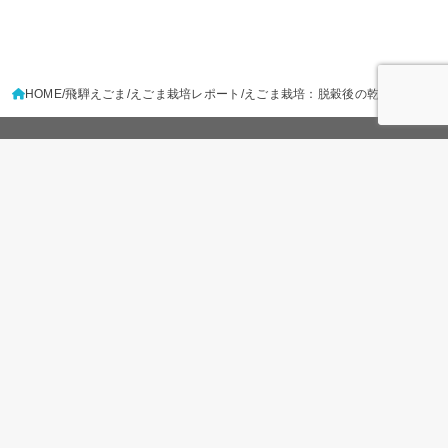
HOME
飛騨えごま
えごま栽培レポート
えごま栽培：脱穀後の乾燥
LINE