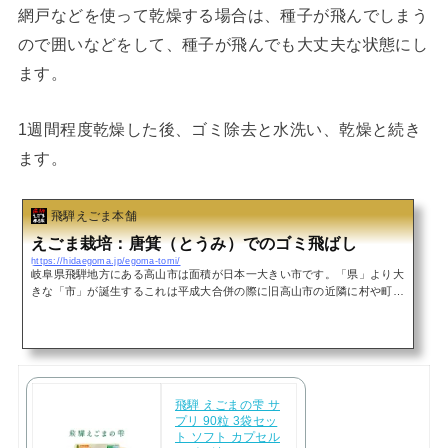
網戸などを使って乾燥する場合は、種子が飛んでしまう
ので囲いなどをして、種子が飛んでも大丈夫な状態にし
ます。
1週間程度乾燥した後、ゴミ除去と水洗い、乾燥と続き
ます。
飛騨えごま本舗
えごま栽培：唐箕（とうみ）でのゴミ飛ばし
https://hidaegoma.jp/egoma-tomi/
岐阜県飛騨地方にある高山市は面積が日本一大きい市です。「県」より大
きな「市」が誕生するこれは平成大合併の際に旧高山市の近隣に村や町な
どがすべて高山市になったためで、その大きさは東京都よりも大きいので
す。高山市の端から端まで行くのに数時間かかるという規模です(^_^;)そ
して、面積だけでなく、その標高差も飛びぬけています。高山市内の標高
差、なんと2,700メートルです。2.7キロという標高差は、季節の変わり目
や気温の変化にダイレクトに影響します。同じ高山市内でありながら、野
麦峠などの高地では旧高山市に比べ、...
飛騨 えごまの雫 サ
プリ 90粒 3袋セッ
ト ソフト カプセル