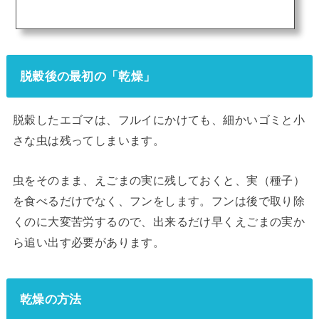
ある、えごま畑の収穫を行いました。 野麦はもう少しで霜が降ります。
霜が降りると実にも影響があるので、ほかのえごま畑より、収穫時期が早
いのです。収穫のタイミングについては色々ありますが、今回の野麦畑は
収穫時期を少し遅らせています。今年は収穫前の天候に恵まれたので、実
も乾燥していてよい状態です。風が強く吹くだけで、ポロポロと実が落ち
る状態です。実を落とさないように、手...
脱穀後の最初の「乾燥」
脱穀したエゴマは、フルイにかけても、細かいゴミと小
さな虫は残ってしまいます。
虫をそのまま、えごまの実に残しておくと、実（種子）
を食べるだけでなく、フンをします。フンは後で取り除
くのに大変苦労するので、出来るだけ早くえごまの実か
ら追い出す必要があります。
乾燥の方法