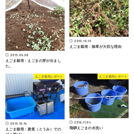
2015.10.10
えごま栽培：除草が大切な理由
2015.06.08
えごま栽培：えごまの芽が出まし
た。
えごま栽培レポート
えごま栽培レポート
2016.11.04
2015.10.16
飛騨えごまの水洗い
えごま栽培：唐箕（とうみ）での