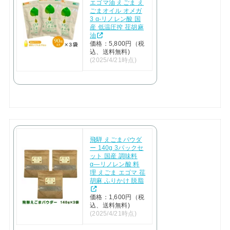
エゴマ油 えごま え
ごまオイル オメガ
3 α-リノレン酸 国
産 低温圧搾 荏胡麻
油
価格：5,800円（税
込、送料無料)
(2025/4/21時点)
飛騨 えごまパウダ
ー 140g 3パックセ
ット 国産 調味料
α―リノレン酸 料
理 えごま エゴマ 荏
胡麻 ふりかけ 脱脂
価格：1,600円（税
込、送料無料)
(2025/4/21時点)