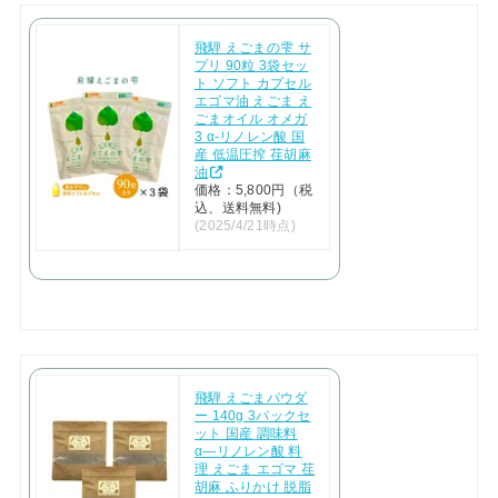
飛騨 えごまの雫 サ
プリ 90粒 3袋セッ
ト ソフト カプセル
エゴマ油 えごま え
ごまオイル オメガ
3 α-リノレン酸 国
産 低温圧搾 荏胡麻
油
価格：5,800円（税
込、送料無料)
(2025/4/21時点)
飛騨 えごまパウダ
ー 140g 3パックセ
ット 国産 調味料
α―リノレン酸 料
理 えごま エゴマ 荏
胡麻 ふりかけ 脱脂