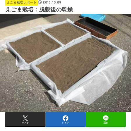
2015.10.09
えごま栽培レポート
えごま栽培：脱穀後の乾燥
ポスト
シェア
送る