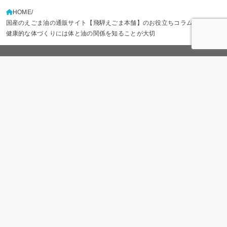
HOME
国産のえごま油の通販サイト【飛騨えごま本舗】のお役立ちコラム
健康的な体づくりには体と油の関係を知ることが大切
LINE