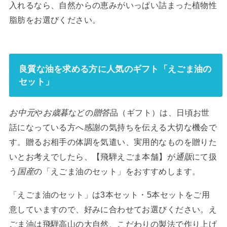
入れるなら、自然からの恵みがいっぱい詰まった植物性
脂肪をお選びください。
良質な油を求める方に人気のギフト「えごま油の
セット」
お中元
や
お歳暮
などの
贈答
品（
ギフト
）は、日頃お世
話になっている方へ感謝の気持ちを伝える大切な機会で
す。贈るお相手の体調を気遣い、実用的なものを贈りた
いとお考えでしたら、【飛騨えごま本舗】が
通販
にて扱
う
国産
の「えごま油のセット」をおすすめします。
「えごま油のセット」は3本セット・5本セットをご用
意していますので、好みに合わせてお選びください。え
ごま油は飛騨高山の大自然、こだわりの製法で作り上げ