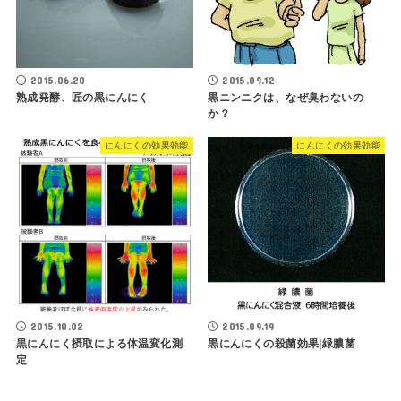
2015.06.20
2015.09.12
熟成発酵、匠の黒にんにく
黒ニンニクは、なぜ臭わないの
か？
にんにくの効果効能
にんにくの効果効能
2015.10.02
2015.09.19
黒にんにく摂取による体温変化測
黒にんにくの殺菌効果|緑膿菌
定