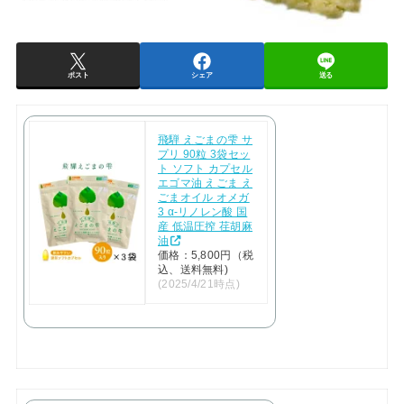
ポスト
シェア
送る
飛騨 えごまの雫 サ
プリ 90粒 3袋セッ
ト ソフト カプセル
エゴマ油 えごま え
ごまオイル オメガ
3 α-リノレン酸 国
産 低温圧搾 荏胡麻
油
価格：5,800円（税
込、送料無料)
(2025/4/21時点)