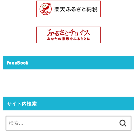
FaceBook
サイト内検索
検
索: