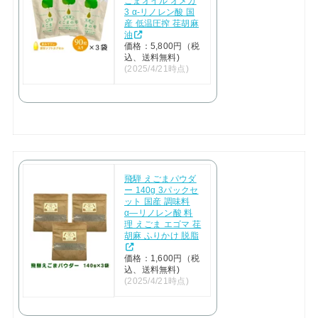
ごまオイル オメガ
3 α-リノレン酸 国
産 低温圧搾 荏胡麻
油
価格：5,800円（税
込、送料無料)
(2025/4/21時点)
飛騨 えごまパウダ
ー 140g 3パックセ
ット 国産 調味料
α―リノレン酸 料
理 えごま エゴマ 荏
胡麻 ふりかけ 脱脂
価格：1,600円（税
込、送料無料)
(2025/4/21時点)