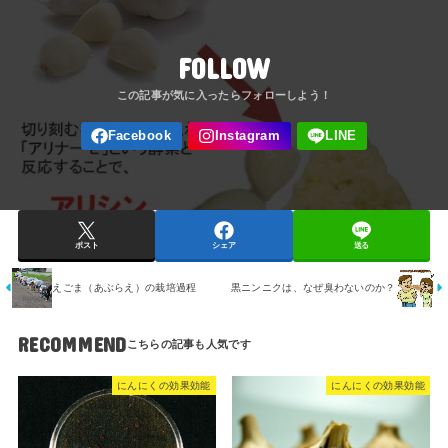
FOLLOW
ポスト
シェア
送る
えごま（あぶらえ）の栽培過程
黒ニンニクは、なぜ臭わないのか？
RECOMMEND
にんにくの効果効能
にんにくの効果効能