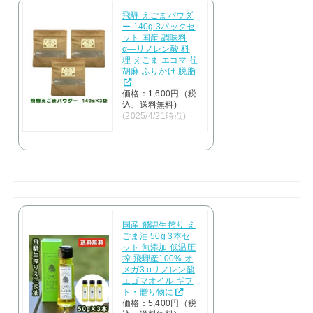
飛騨 えごまパウダ
ー 140g 3パックセ
ット 国産 調味料
α―リノレン酸 料
理 えごま エゴマ 荏
胡麻 ふりかけ 脱脂
価格：1,600円（税
込、送料無料)
(2025/4/21時点)
国産 飛騨生搾り え
ごま油 50g 3本セ
ット 無添加 低温圧
搾 飛騨産100% オ
メガ3 αリノレン酸
エゴマオイル ギフ
ト・贈り物に
価格：5,400円（税