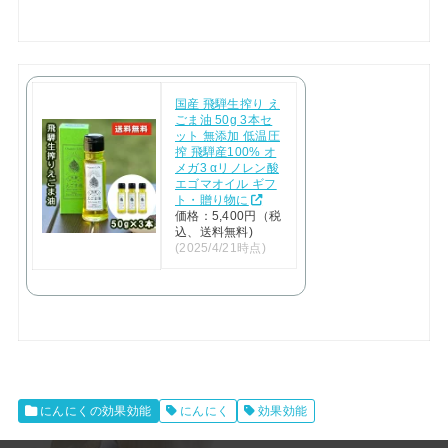
国産 飛騨生搾り え
ごま油 50g 3本セ
ット 無添加 低温圧
搾 飛騨産100% オ
メガ3 αリノレン酸
エゴマオイル ギフ
ト・贈り物に
価格：5,400円（税
込、送料無料)
(2025/4/21時点)
にんにくの効果効能
にんにく
効果効能