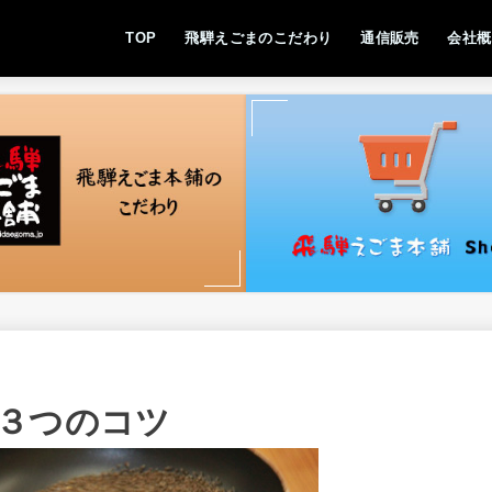
TOP
飛騨えごまのこだわり
通信販売
会社概
食品安
岐阜県
SDGs
３つのコツ