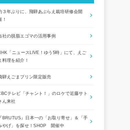
約３年ぶりに、飛騨あぶらえ栽培研修会開
催！
当社の脱脂エゴマの活用事例
NHK「ニュースLIVE！ゆう5時」にて、えご
ま料理を紹介！
飛騨えごまプリン限定販売
CBCテレビ「チャント！」のロケで近藤サト
さん来社
『BRUTUS』日本一の「お取り寄せ」＆「手
みやげ」を探せ！SHOP 開催中