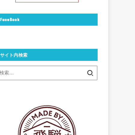
FaceBook
サイト内検索
検
索: