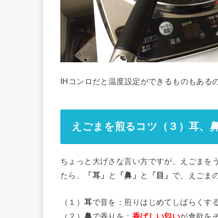
IHコンロだと温度設定ができるものもある
えごまを煎るコツ（３）耳、
ちょっと大げさな言い方ですが、えごまを
たら、
「耳」
と
「鼻」
と
「目」
で、えごま
（１）
耳
で音を：煎りはじめてしばらくす
（２）
鼻
で香りを：
香ばしい匂い
が食欲を