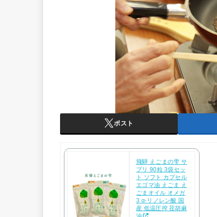
ポスト
飛騨 えごまの雫 サ
プリ 90粒 3袋セッ
ト ソフト カプセル
エゴマ油 えごま え
ごまオイル オメガ
3 α-リノレン酸 国
産 低温圧搾 荏胡麻
油