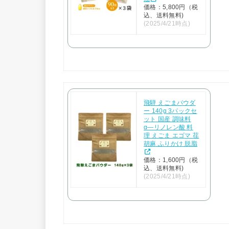
価格：5,800円（税
込、送料無料)
(2025/4/21時点)
飛騨 えごまパウダ
ー 140g 3パックセ
ット 国産 調味料
α―リノレン酸 料
理 えごま エゴマ 荏
胡麻 ふりかけ 脱脂
価格：1,600円（税
込、送料無料)
(2025/4/21時点)