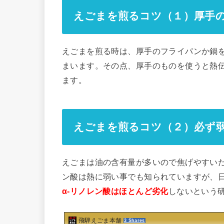
えごまを煎るコツ（１）厚手
えごまを煎る時は、厚手のフライパンか鍋
まいます。その点、厚手のものを使うと熱
ます。
えごまを煎るコツ（２）必ず
えごまは油の含有量が多いので焦げやすいだ
ン酸は熱に弱い事でも知られていますが、
α-リノレン酸はほとんど劣化
しないという
飛騨えごま本舗
3 Shares