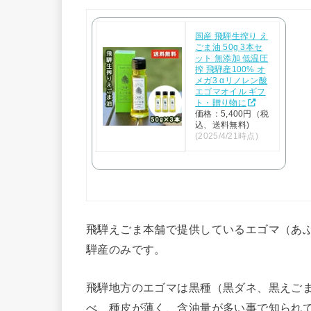
国産 飛騨生搾り え
ごま油 50g 3本セ
ット 無添加 低温圧
搾 飛騨産100% オ
メガ3 αリノレン酸
エゴマオイル ギフ
ト・贈り物に
価格：5,400円（税
込、送料無料)
(2025/4/21時点)
飛騨えごま本舗で提供しているエゴマ（あ
騨産のみです。
飛騨地方のエゴマは黒種（黒ダネ、黒えご
べ、種皮が薄く、含油量が多い事で知られ